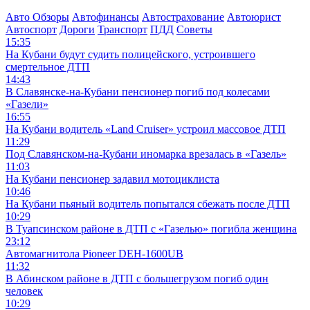
Авто Обзоры
Автофинансы
Автострахование
Автоюрист
Автоспорт
Дороги
Транспорт
ПДД
Советы
15:35
На Кубани будут судить полицейского, устроившего
смертельное ДТП
14:43
В Славянске-на-Кубани пенсионер погиб под колесами
«Газели»
16:55
На Кубани водитель «Land Cruiser» устроил массовое ДТП
11:29
Под Славянском-на-Кубани иномарка врезалась в «Газель»
11:03
На Кубани пенсионер задавил мотоциклиста
10:46
На Кубани пьяный водитель попытался сбежать после ДТП
10:29
В Туапсинском районе в ДТП с «Газелью» погибла женщина
23:12
Автомагнитола Pioneer DEH-1600UB
11:32
В Абинском районе в ДТП с большегрузом погиб один
человек
10:29