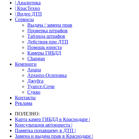
| Аналитика
| КрасТехно
| Видео ДТП
Сервисы
Выдача / замена прав
Проверка штрафов
Таблица штрафов
Действия при ДТП
Помощь юриста
Камеры ГИБДД
Сhangan
Кемпинги
Анапа
Архипо-Осиповка
Джубга
Туапсе-Сочи
Сукко
Контакты
Реклама
ПОЛЕЗНО:
Карта камер ГИБДД в Краснодаре |
Консультация автоюриста |
Памятка попавшему в ДТП |
Замена и выдача прав в Краснодаре |