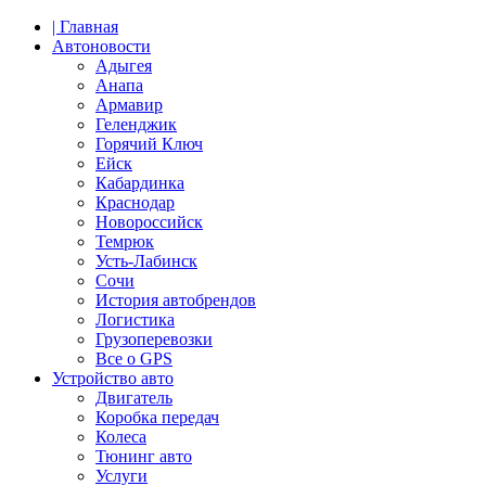
| Главная
Автоновости
Адыгея
Анапа
Армавир
Геленджик
Горячий Ключ
Ейск
Кабардинка
Краснодар
Новороссийск
Темрюк
Усть-Лабинск
Сочи
История автобрендов
Логистика
Грузоперевозки
Все о GPS
Устройство авто
Двигатель
Коробка передач
Колеса
Тюнинг авто
Услуги