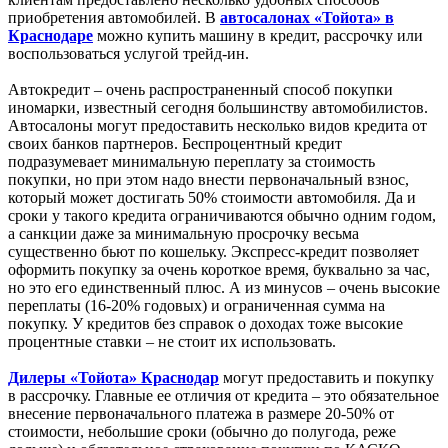
приобретения автомобилей. В
автосалонах «Тойота» в
Краснодаре
можно купить машину в кредит, рассрочку или
воспользоваться услугой трейд-ин.
Автокредит – очень распространенный способ покупки
иномарки, известный сегодня большинству автомобилистов.
Автосалоны могут предоставить несколько видов кредита от
своих банков партнеров. Беспроцентный кредит
подразумевает минимальную переплату за стоимость
покупки, но при этом надо внести первоначальный взнос,
который может достигать 50% стоимости автомобиля. Да и
сроки у такого кредита ограничиваются обычно одним годом,
а санкции даже за минимальную просрочку весьма
существенно бьют по кошельку. Экспресс-кредит позволяет
оформить покупку за очень короткое время, буквально за час,
но это его единственный плюс. А из минусов – очень высокие
переплаты (16-20% годовых) и ограниченная сумма на
покупку. У кредитов без справок о доходах тоже высокие
процентные ставки – не стоит их использовать.
Дилеры «Тойота» Краснодар
могут предоставить и покупку
в рассрочку. Главные ее отличия от кредита – это обязательное
внесение первоначального платежа в размере 20-50% от
стоимости, небольшие сроки (обычно до полугода, реже