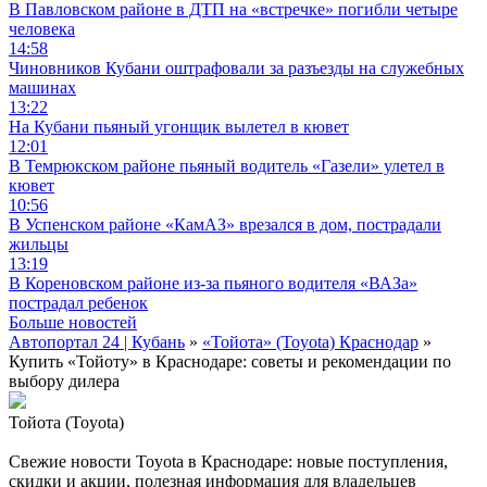
В Павловском районе в ДТП на «встречке» погибли четыре
человека
14:58
Чиновников Кубани оштрафовали за разъезды на служебных
машинах
13:22
На Кубани пьяный угонщик вылетел в кювет
12:01
В Темрюкском районе пьяный водитель «Газели» улетел в
кювет
10:56
В Успенском районе «КамАЗ» врезался в дом, пострадали
жильцы
13:19
В Кореновском районе из-за пьяного водителя «ВАЗа»
пострадал ребенок
Больше новостей
Автопортал 24 | Кубань
»
«Тойота» (Toyota) Краснодар
»
Купить «Тойоту» в Краснодаре: советы и рекомендации по
выбору дилера
Тойота (Toyota)
Свежие новости Toyota в Краснодаре: новые поступления,
скидки и акции, полезная информация для владельцев