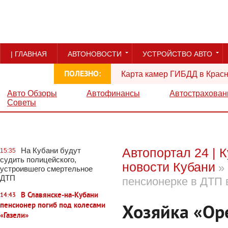
| ГЛАВНАЯ
АВТОНОВОСТИ
УСТРОЙСТВО АВТО
ПОЛЕЗНО:
Карта камер ГИБДД в Красн
РЕКЛАМА
Авто Обзоры
Автофинансы
Автострахован
Советы
Автопортал 24 | 
На Кубани будут
15:35
судить полицейского,
новости Кубани
» 
устроившего смертельное
ДТП
пенсионерке в ДТП 
В Славянске-на-Кубани
14:43
пенсионер погиб под колесами
Хозяйка «Op
«Газели»