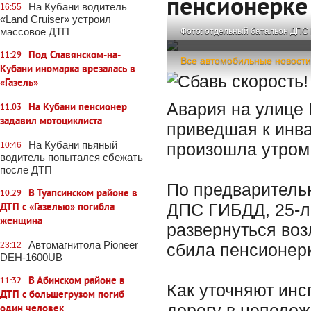
пенсионерке
На Кубани водитель
16:55
«Land Cruiser» устроил
массовое ДТП
Фото: отдельный батальон ДПС
Под Славянском-на-
11:29
Все автомобильные новости
Кубани иномарка врезалась в
«Газель»
Авария на улице 
На Кубани пенсионер
11:03
задавил мотоциклиста
приведшая к инв
На Кубани пьяный
произошла утром 
10:46
водитель попытался сбежать
после ДТП
По предваритель
В Туапсинском районе в
10:29
ДПС ГИБДД, 25-ле
ДТП с «Газелью» погибла
женщина
развернуться воз
Автомагнитола Pioneer
23:12
сбила пенсионерк
DEH-1600UB
В Абинском районе в
11:32
Как уточняют ин
ДТП с большегрузом погиб
дорогу в неполож
один человек