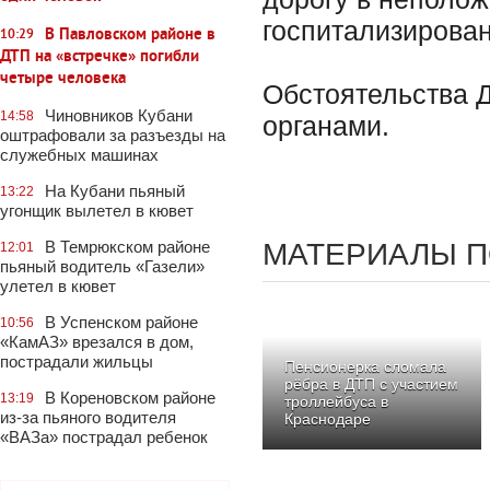
госпитализирова
В Павловском районе в
10:29
ДТП на «встречке» погибли
четыре человека
Обстоятельства 
Чиновников Кубани
14:58
органами.
оштрафовали за разъезды на
служебных машинах
На Кубани пьяный
13:22
угонщик вылетел в кювет
В Темрюкском районе
МАТЕРИАЛЫ П
12:01
пьяный водитель «Газели»
улетел в кювет
В Успенском районе
10:56
«КамАЗ» врезался в дом,
пострадали жильцы
Пенсионерка сломала
рёбра в ДТП с участием
В Кореновском районе
13:19
троллейбуса в
из-за пьяного водителя
Краснодаре
«ВАЗа» пострадал ребенок