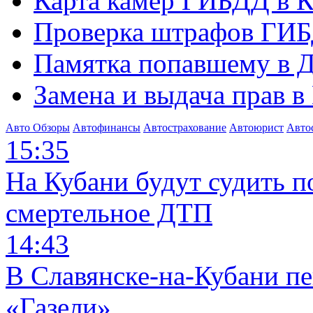
Карта камер ГИБДД в К
Проверка штрафов ГИБ
Памятка попавшему в Д
Замена и выдача прав в
Авто Обзоры
Автофинансы
Автострахование
Автоюрист
Авто
15:35
На Кубани будут судить п
смертельное ДТП
14:43
В Славянске-на-Кубани п
«Газели»