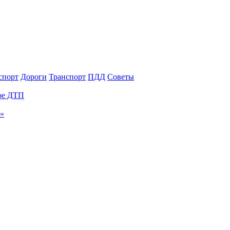
спорт
Дороги
Транспорт
ПДД
Советы
ное ДТП
и»