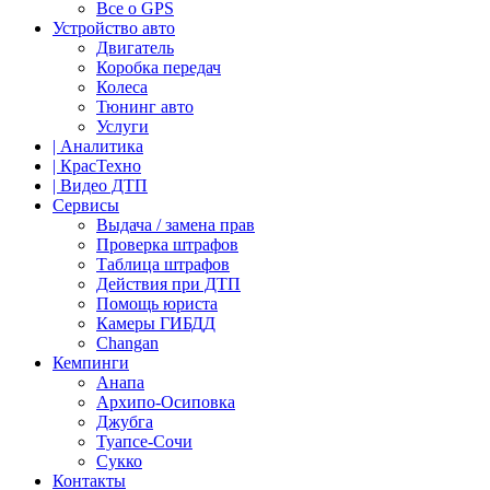
Все о GPS
Устройство авто
Двигатель
Коробка передач
Колеса
Тюнинг авто
Услуги
| Аналитика
| КрасТехно
| Видео ДТП
Сервисы
Выдача / замена прав
Проверка штрафов
Таблица штрафов
Действия при ДТП
Помощь юриста
Камеры ГИБДД
Сhangan
Кемпинги
Анапа
Архипо-Осиповка
Джубга
Туапсе-Сочи
Сукко
Контакты