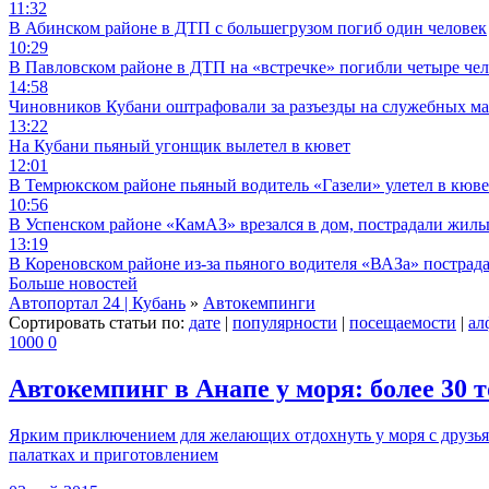
11:32
В Абинском районе в ДТП с большегрузом погиб один человек
10:29
В Павловском районе в ДТП на «встречке» погибли четыре че
14:58
Чиновников Кубани оштрафовали за разъезды на служебных м
13:22
На Кубани пьяный угонщик вылетел в кювет
12:01
В Темрюкском районе пьяный водитель «Газели» улетел в кюве
10:56
В Успенском районе «КамАЗ» врезался в дом, пострадали жил
13:19
В Кореновском районе из-за пьяного водителя «ВАЗа» пострад
Больше новостей
Автопортал 24 | Кубань
»
Автокемпинги
Сортировать статьи по:
дате
|
популярности
|
посещаемости
|
ал
1000
0
Автокемпинг в Анапе у моря: более 30 
Ярким приключением для желающих отдохнуть у моря с друзьям
палатках и приготовлением