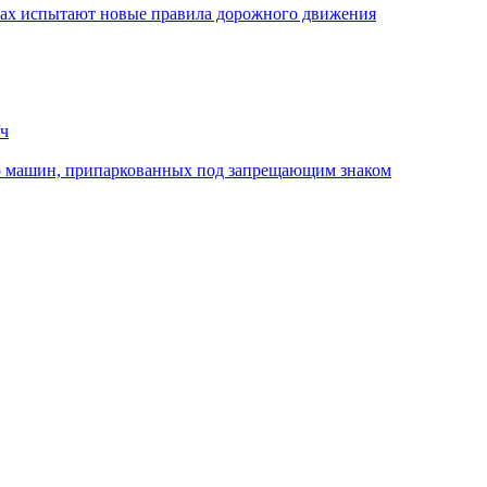
стах испытают новые правила дорожного движения
/ч
ю машин, припаркованных под запрещающим знаком