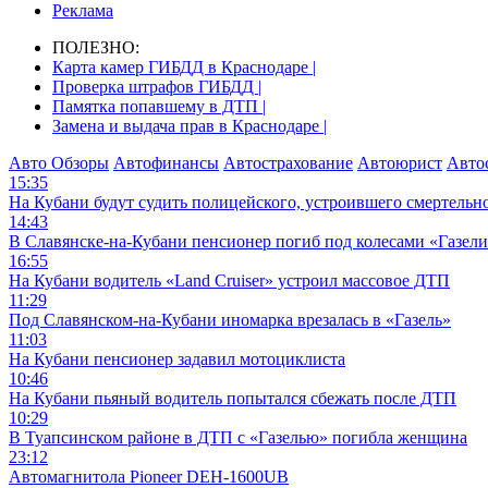
Реклама
ПОЛЕЗНО:
Карта камер ГИБДД в Краснодаре |
Проверка штрафов ГИБДД |
Памятка попавшему в ДТП |
Замена и выдача прав в Краснодаре |
Авто Обзоры
Автофинансы
Автострахование
Автоюрист
Авто
15:35
На Кубани будут судить полицейского, устроившего смертель
14:43
В Славянске-на-Кубани пенсионер погиб под колесами «Газел
16:55
На Кубани водитель «Land Cruiser» устроил массовое ДТП
11:29
Под Славянском-на-Кубани иномарка врезалась в «Газель»
11:03
На Кубани пенсионер задавил мотоциклиста
10:46
На Кубани пьяный водитель попытался сбежать после ДТП
10:29
В Туапсинском районе в ДТП с «Газелью» погибла женщина
23:12
Автомагнитола Pioneer DEH-1600UB