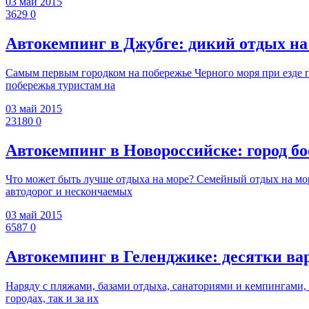
03 май 2015
3629
0
Автокемпинг в Джубге: дикий отдых на 
Самым первым городком на побережье Черного моря при езде по
побережья туристам на
03 май 2015
23180
0
Автокемпинг в Новороссийске: город б
Что может быть лучше отдыха на море? Семейный отдых на мор
автодорог и нескончаемых
03 май 2015
6587
0
Автокемпинг в Геленджике: десятки ва
Наряду с пляжами, базами отдыха, санаториями и кемпингами, 
городах, так и за их