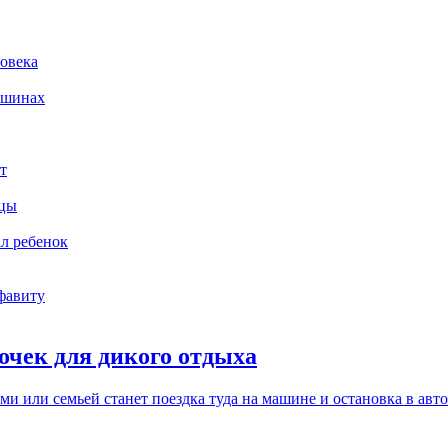
ловека
ашинах
т
ьцы
ал ребенок
фавиту
точек для дикого отдыха
и или семьей станет поездка туда на машине и остановка в авт