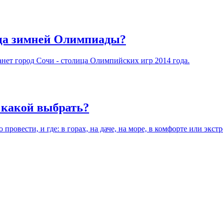
ица зимней Олимпиады?
нет город Сочи - столица Олимпийских игр 2014 года.
и какой выбрать?
 провести, и где: в горах, на даче, на море, в комфорте или эк