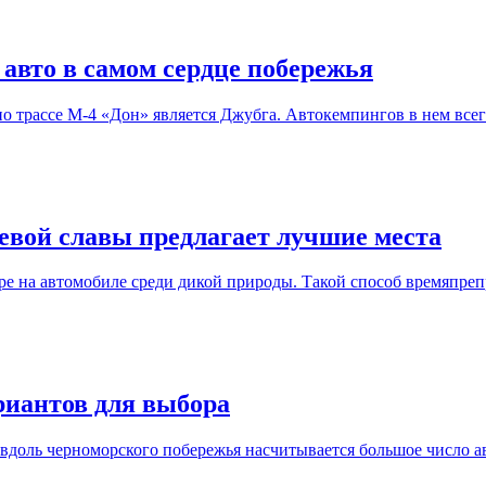
авто в самом сердце побережья
 трассе М-4 «Дон» является Джубга. Автокемпингов в нем всего
оевой славы предлагает лучшие места
е на автомобиле среди дикой природы. Такой способ времяпреп
риантов для выбора
вдоль черноморского побережья насчитывается большое число ав