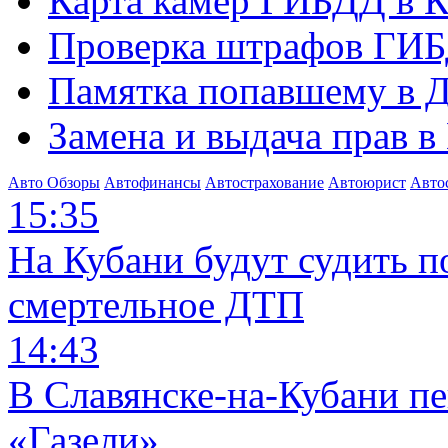
Карта камер ГИБДД в К
Проверка штрафов ГИБ
Памятка попавшему в Д
Замена и выдача прав в
Авто Обзоры
Автофинансы
Автострахование
Автоюрист
Авто
15:35
На Кубани будут судить п
смертельное ДТП
14:43
В Славянске-на-Кубани п
«Газели»