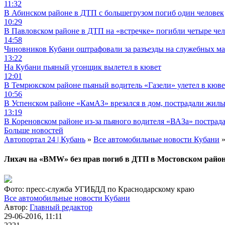
11:32
В Абинском районе в ДТП с большегрузом погиб один человек
10:29
В Павловском районе в ДТП на «встречке» погибли четыре че
14:58
Чиновников Кубани оштрафовали за разъезды на служебных м
13:22
На Кубани пьяный угонщик вылетел в кювет
12:01
В Темрюкском районе пьяный водитель «Газели» улетел в кюве
10:56
В Успенском районе «КамАЗ» врезался в дом, пострадали жил
13:19
В Кореновском районе из-за пьяного водителя «ВАЗа» пострад
Больше новостей
Автопортал 24 | Кубань
»
Все автомобильные новости Кубани
»
Лихач на «BMW» без прав погиб в ДТП в Мостовском райо
Фото: пресс-служба УГИБДД по Краснодарскому краю
Все автомобильные новости Кубани
Автор:
Главный редактор
29-06-2016, 11:11