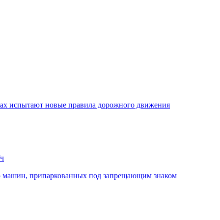
стах испытают новые правила дорожного движения
/ч
ю машин, припаркованных под запрещающим знаком