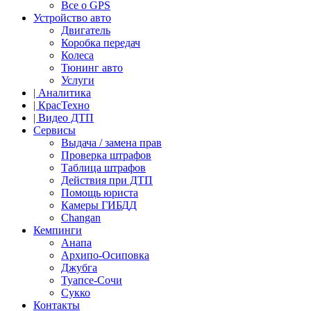
Все о GPS
Устройство авто
Двигатель
Коробка передач
Колеса
Тюнинг авто
Услуги
| Аналитика
| КрасТехно
| Видео ДТП
Сервисы
Выдача / замена прав
Проверка штрафов
Таблица штрафов
Действия при ДТП
Помощь юриста
Камеры ГИБДД
Сhangan
Кемпинги
Анапа
Архипо-Осиповка
Джубга
Туапсе-Сочи
Сукко
Контакты