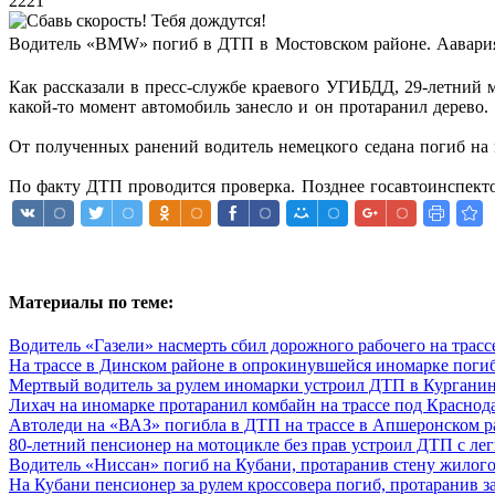
2221
Водитель
«BMW»
погиб в ДТП в Мостовском районе. Аавария
Как рассказали в пресс-службе краевого УГИБДД, 29-летний м
какой-то момент автомобиль занесло и он протаранил дерево.
От полученных ранений водитель немецкого седана погиб на 
По факту ДТП проводится проверка. Позднее госавтоинспект
Материалы по теме:
Водитель «Газели» насмерть сбил дорожного рабочего на трас
На трассе в Динском районе в опрокинувшейся иномарке поги
Мертвый водитель за рулем иномарки устроил ДТП в Кургани
Лихач на иномарке протаранил комбайн на трассе под Краснод
Автоледи на «ВАЗ» погибла в ДТП на трассе в Апшеронском р
80-летний пенсионер на мотоцикле без прав устроил ДТП с ле
Водитель «Ниссан» погиб на Кубани, протаранив стену жилог
На Кубани пенсионер за рулем кроссовера погиб, протаранив з