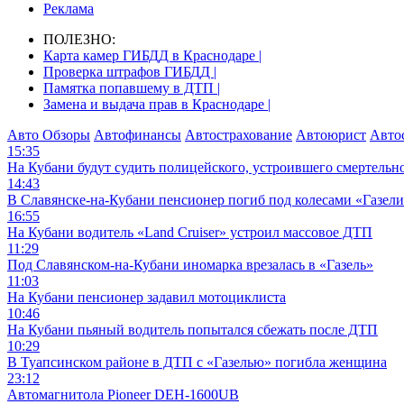
Реклама
ПОЛЕЗНО:
Карта камер ГИБДД в Краснодаре |
Проверка штрафов ГИБДД |
Памятка попавшему в ДТП |
Замена и выдача прав в Краснодаре |
Авто Обзоры
Автофинансы
Автострахование
Автоюрист
Авто
15:35
На Кубани будут судить полицейского, устроившего смертель
14:43
В Славянске-на-Кубани пенсионер погиб под колесами «Газел
16:55
На Кубани водитель «Land Cruiser» устроил массовое ДТП
11:29
Под Славянском-на-Кубани иномарка врезалась в «Газель»
11:03
На Кубани пенсионер задавил мотоциклиста
10:46
На Кубани пьяный водитель попытался сбежать после ДТП
10:29
В Туапсинском районе в ДТП с «Газелью» погибла женщина
23:12
Автомагнитола Pioneer DEH-1600UB