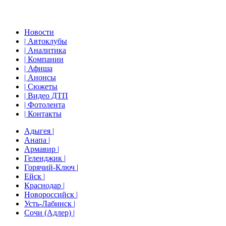
Новости
| Автоклубы
| Аналитика
| Компании
| Афиша
| Анонсы
| Сюжеты
| Видео ДТП
| Фотолента
| Контакты
Адыгея |
Анапа |
Армавир |
Геленджик |
Горячий-Ключ |
Ейск |
Краснодар |
Новороссийск |
Усть-Лабинск |
Сочи (Адлер) |