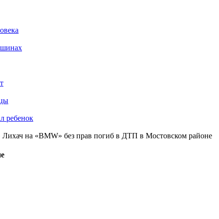
ловека
ашинах
т
ьцы
ал ребенок
 Лихач на «BMW» без прав погиб в ДТП в Мостовском районе
не