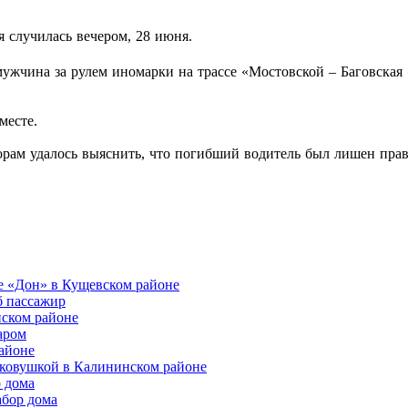
 случилась вечером, 28 июня.
ужчина за рулем иномарки на трассе «Мостовской – Баговская 
месте.
орам удалось выяснить, что погибший водитель был лишен пра
се «Дон» в Кущевском районе
б пассажир
нском районе
аром
айоне
гковушкой в Калининском районе
о дома
абор дома