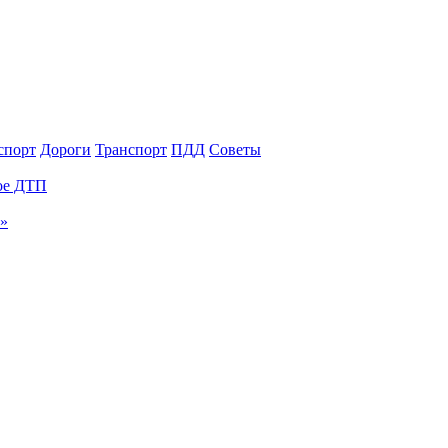
спорт
Дороги
Транспорт
ПДД
Советы
ное ДТП
и»