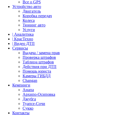
Все о GPS
Устройство авто
Двигатель
Коробка передач
Колеса
Тюнинг авто
Услуги
| Аналитика
| КрасТехно
| Видео ДТП
Сервисы
Выдача / замена прав
Проверка штрафов
Таблица штрафов
Действия при ДТП
Помощь юриста
Камеры ГИБДД
Сhangan
Кемпинги
Анапа
Архипо-Осиповка
Джубга
Туапсе-Сочи
Сукко
Контакты