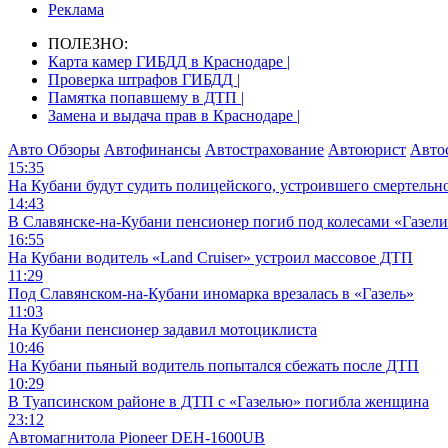
Реклама
ПОЛЕЗНО:
Карта камер ГИБДД в Краснодаре |
Проверка штрафов ГИБДД |
Памятка попавшему в ДТП |
Замена и выдача прав в Краснодаре |
Авто Обзоры
Автофинансы
Автострахование
Автоюрист
Авто
15:35
На Кубани будут судить полицейского, устроившего смертель
14:43
В Славянске-на-Кубани пенсионер погиб под колесами «Газел
16:55
На Кубани водитель «Land Cruiser» устроил массовое ДТП
11:29
Под Славянском-на-Кубани иномарка врезалась в «Газель»
11:03
На Кубани пенсионер задавил мотоциклиста
10:46
На Кубани пьяный водитель попытался сбежать после ДТП
10:29
В Туапсинском районе в ДТП с «Газелью» погибла женщина
23:12
Автомагнитола Pioneer DEH-1600UB