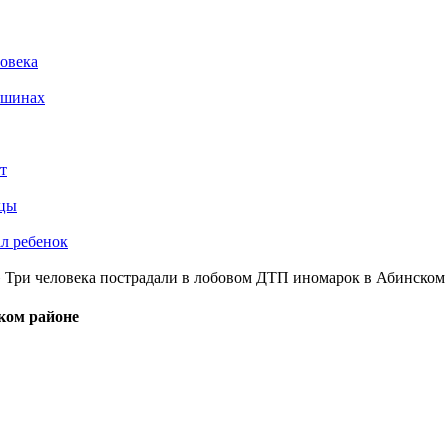
ловека
ашинах
т
ьцы
ал ребенок
 Три человека пострадали в лобовом ДТП иномарок в Абинском
ком районе