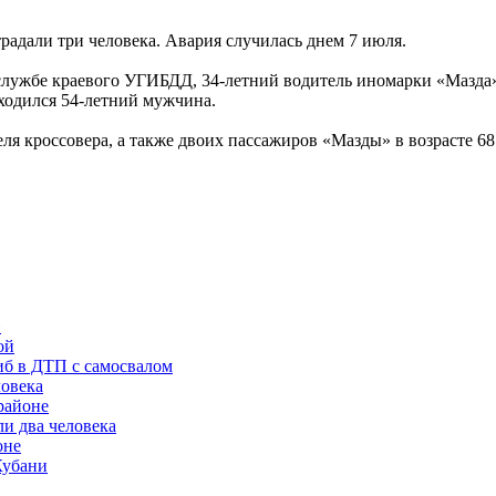
радали три человека. Авария случилась днем 7 июля.
службе краевого УГИБДД, 34-летний водитель иномарки «Мазда»
аходился 54-летний мужчина.
 кроссовера, а также двоих пассажиров «Мазды» в возрасте 68 
»
ой
иб в ДТП с самосвалом
ловека
районе
и два человека
оне
Кубани