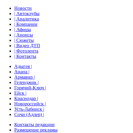
Новости
| Автоклубы
| Аналитика
| Компании
| Афиша
| Анонсы
| Сюжеты
| Видео ДТП
| Фотолента
| Контакты
Адыгея |
Анапа |
Армавир |
Геленджик |
Горячий-Ключ |
Ейск |
Краснодар |
Новороссийск |
Усть-Лабинск |
Сочи (Адлер) |
Контакты редакции
Размещение рекламы