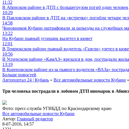
11:32
В Абинском районе в ДТП с большегрузом погиб один человек
10:29
В Павловском районе в ДТП на «встречке» погибли четыре че
14:58
Чиновников Кубани оштрафовали за разъезды на служебных м
13:22
На Кубани пьяный угонщик вылетел в кювет
12:01
В Темрюкском районе пьяный водитель «Газели» улетел в кюве
10:56
В Успенском районе «КамАЗ» врезался в дом, пострадали жил
13:19
В Кореновском районе из-за пьяного водителя «ВАЗа» пострад
Больше новостей
Автопортал 24 | Кубань
»
Все автомобильные новости Кубани
»
Три человека пострадали в лобовом ДТП иномарок в Абинс
Фото: пресс-служба УГИБДД по Краснодарскому краю
Все автомобильные новости Кубани
Автор:
Главный редактор
8-07-2016, 14:57