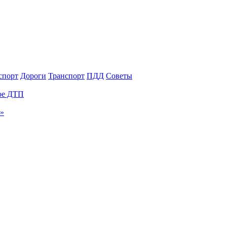
спорт
Дороги
Транспорт
ПДД
Советы
ное ДТП
и»