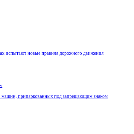
стах испытают новые правила дорожного движения
/ч
ю машин, припаркованных под запрещающим знаком