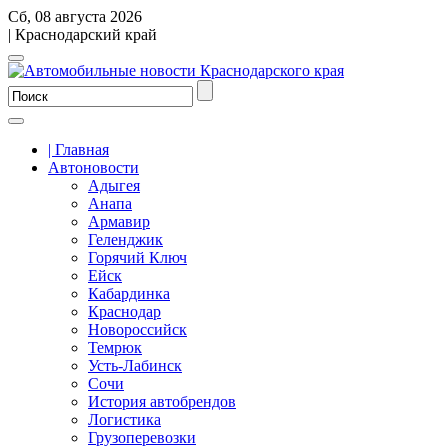
Сб, 08 августа 2026
| Краснодарский край
| Главная
Автоновости
Адыгея
Анапа
Армавир
Геленджик
Горячий Ключ
Ейск
Кабардинка
Краснодар
Новороссийск
Темрюк
Усть-Лабинск
Сочи
История автобрендов
Логистика
Грузоперевозки