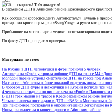
1321
В серьезном ДТП в Абинском районе Краснодарского края пост
Как сообщили корреспонденту Автопортал24 | Кубань в пресс-
протаранил кроссовер марки «SsangYong» за рулем которого н
Прибывшие на место аварии медики госпитализировали водителя
По факту ДТП проводится проверка.
Материалы по теме:
На Кубани в ДТП легковушки и фуры погибли 5 человек
Автоледи на «Opel» устроила лобовое ДТП на трассе М4 «Дон
Молодой парень устроил смертельное ДТП на трассе под Анап
На трассе в Абинском районе пожилой водитель иномарки пог
В лобовом ДТП фуры и легковушки на Кубани погибли три че
4 человека пострадали по вине лихача на «Ford» в Павловском 
В ДТП трех машин на трассе в Красноармейском районе погибл
Четыре человека пострадали в ДТП с «ВАЗ» в Мостовском рай
Три пенсионера пострадали в опрокинувшейся легковушке на 
Иномарка вылетела в кювет с дороги в Абинском районе