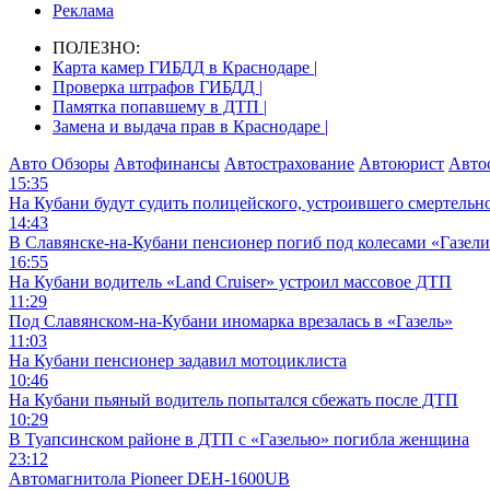
Реклама
ПОЛЕЗНО:
Карта камер ГИБДД в Краснодаре |
Проверка штрафов ГИБДД |
Памятка попавшему в ДТП |
Замена и выдача прав в Краснодаре |
Авто Обзоры
Автофинансы
Автострахование
Автоюрист
Авто
15:35
На Кубани будут судить полицейского, устроившего смертель
14:43
В Славянске-на-Кубани пенсионер погиб под колесами «Газел
16:55
На Кубани водитель «Land Cruiser» устроил массовое ДТП
11:29
Под Славянском-на-Кубани иномарка врезалась в «Газель»
11:03
На Кубани пенсионер задавил мотоциклиста
10:46
На Кубани пьяный водитель попытался сбежать после ДТП
10:29
В Туапсинском районе в ДТП с «Газелью» погибла женщина
23:12
Автомагнитола Pioneer DEH-1600UB