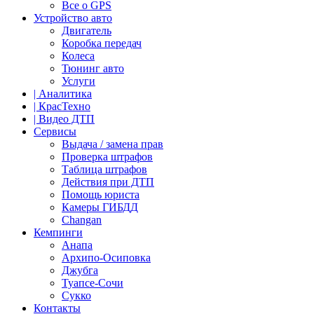
Все о GPS
Устройство авто
Двигатель
Коробка передач
Колеса
Тюнинг авто
Услуги
| Аналитика
| КрасТехно
| Видео ДТП
Сервисы
Выдача / замена прав
Проверка штрафов
Таблица штрафов
Действия при ДТП
Помощь юриста
Камеры ГИБДД
Сhangan
Кемпинги
Анапа
Архипо-Осиповка
Джубга
Туапсе-Сочи
Сукко
Контакты