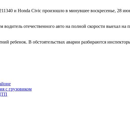
211340 и Honda Civic произошло в минувшее воскресенье, 28 и
 водитель отечественного авто на полной скорости выехал на п
етний ребенок. В обстоятельствах аварии разбираются инспектор
айоне
ия с грузовиком
 ДТП