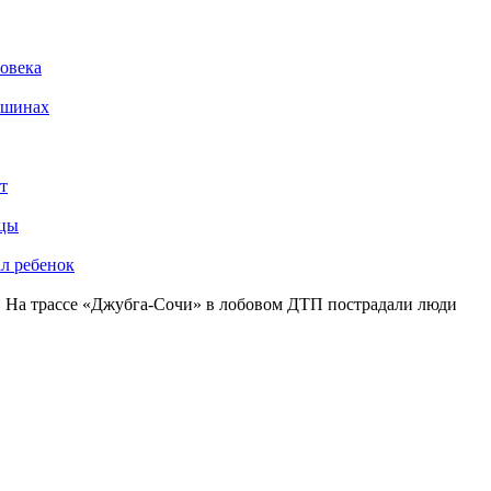
ловека
ашинах
т
ьцы
ал ребенок
 На трассе «Джубга-Сочи» в лобовом ДТП пострадали люди