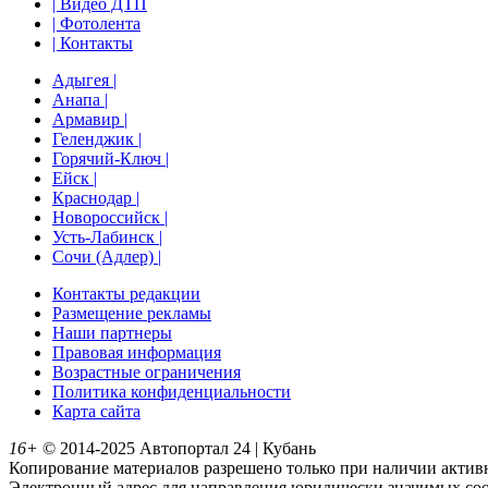
| Видео ДТП
| Фотолента
| Контакты
Адыгея |
Анапа |
Армавир |
Геленджик |
Горячий-Ключ |
Ейск |
Краснодар |
Новороссийск |
Усть-Лабинск |
Сочи (Адлер) |
Контакты редакции
Размещение рекламы
Наши партнеры
Правовая информация
Возрастные ограничения
Политика конфиденциальности
Карта сайта
16+
© 2014-2025 Автопортал 24 | Кубань
Копирование материалов разрешено только при наличии активн
Электронный адрес для направления юридически значимых соо