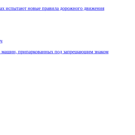
стах испытают новые правила дорожного движения
/ч
ю машин, припаркованных под запрещающим знаком