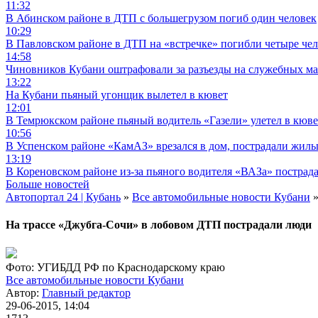
11:32
В Абинском районе в ДТП с большегрузом погиб один человек
10:29
В Павловском районе в ДТП на «встречке» погибли четыре че
14:58
Чиновников Кубани оштрафовали за разъезды на служебных м
13:22
На Кубани пьяный угонщик вылетел в кювет
12:01
В Темрюкском районе пьяный водитель «Газели» улетел в кюве
10:56
В Успенском районе «КамАЗ» врезался в дом, пострадали жил
13:19
В Кореновском районе из-за пьяного водителя «ВАЗа» пострад
Больше новостей
Автопортал 24 | Кубань
»
Все автомобильные новости Кубани
»
На трассе «Джубга-Сочи» в лобовом ДТП пострадали люди
Фото: УГИБДД РФ по Краснодарскому краю
Все автомобильные новости Кубани
Автор:
Главный редактор
29-06-2015, 14:04