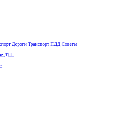
спорт
Дороги
Транспорт
ПДД
Советы
ное ДТП
и»