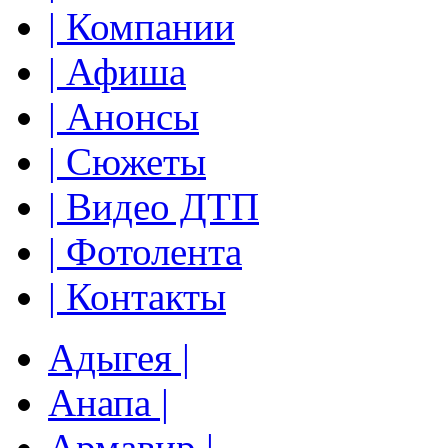
| Компании
| Афиша
| Анонсы
| Сюжеты
| Видео ДТП
| Фотолента
| Контакты
Адыгея |
Анапа |
Армавир |