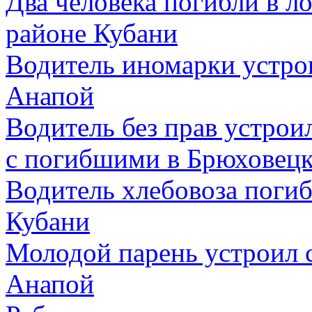
Два человека погибли в 
районе Кубани
Водитель иномарки устро
Анапой
Водитель без прав устро
с погибшими в Брюховецк
Водитель хлебовоза погиб
Кубани
Молодой парень устроил 
Анапой