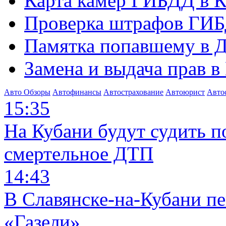
Карта камер ГИБДД в К
Проверка штрафов ГИБ
Памятка попавшему в Д
Замена и выдача прав в
Авто Обзоры
Автофинансы
Автострахование
Автоюрист
Авто
15:35
На Кубани будут судить п
смертельное ДТП
14:43
В Славянске-на-Кубани п
«Газели»