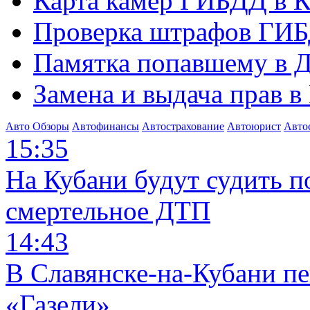
Карта камер ГИБДД в К
Проверка штрафов ГИБ
Памятка попавшему в Д
Замена и выдача прав в
Авто Обзоры
Автофинансы
Автострахование
Автоюрист
Авто
15:35
На Кубани будут судить п
смертельное ДТП
14:43
В Славянске-на-Кубани п
«Газели»