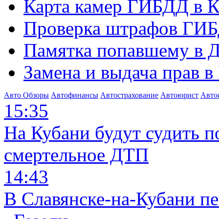
Карта камер ГИБДД в К
Проверка штрафов ГИБ
Памятка попавшему в Д
Замена и выдача прав в
Авто Обзоры
Автофинансы
Автострахование
Автоюрист
Авто
15:35
На Кубани будут судить п
смертельное ДТП
14:43
В Славянске-на-Кубани п