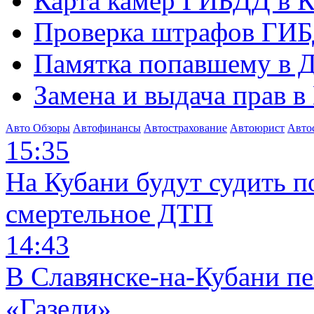
Карта камер ГИБДД в К
Проверка штрафов ГИБ
Памятка попавшему в Д
Замена и выдача прав в
Авто Обзоры
Автофинансы
Автострахование
Автоюрист
Авто
15:35
На Кубани будут судить п
смертельное ДТП
14:43
В Славянске-на-Кубани п
«Газели»