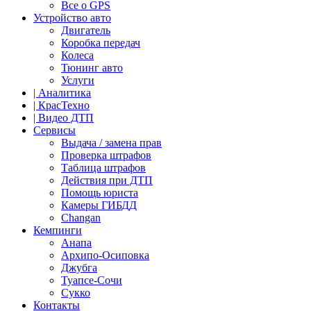
Все о GPS
Устройство авто
Двигатель
Коробка передач
Колеса
Тюнинг авто
Услуги
| Аналитика
| КрасТехно
| Видео ДТП
Сервисы
Выдача / замена прав
Проверка штрафов
Таблица штрафов
Действия при ДТП
Помощь юриста
Камеры ГИБДД
Сhangan
Кемпинги
Анапа
Архипо-Осиповка
Джубга
Туапсе-Сочи
Сукко
Контакты