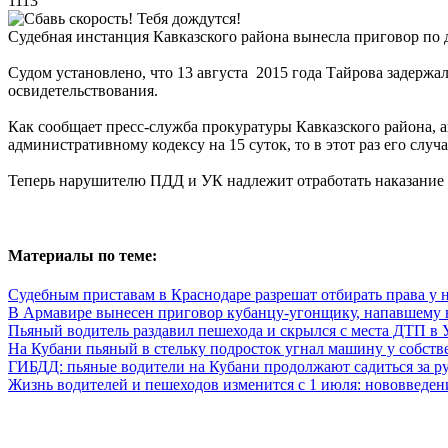
1113
Судебная инстанция Кавказского района вынесла приговор по д
Судом установлено, что 13 августа 2015 года Тайрова задержа
освидетельствования.
Как сообщает пресс-служба прокуратуры Кавказского района, а
административному кодексу на 15 суток, то в этот раз его слу
Теперь нарушителю ПДД и УК надлежит отработать наказание в 
Материалы по теме:
Судебным приставам в Краснодаре разрешат отбирать права у 
В Армавире вынесен приговор кубанцу-угонщику, напавшему
Пьяный водитель раздавил пешехода и скрылся с места ДТП в 
На Кубани пьяный в стельку подросток угнал машину у собств
ГИБДД: пьяные водители на Кубани продолжают садиться за р
Жизнь водителей и пешеходов изменится с 1 июля: нововведе