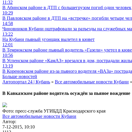
11:32
В Абинском районе в ДТП с большегрузом погиб один человек
10:29
В Павловском районе в ДТП на «встречке» погибли четыре че
14:58
Чиновников Кубани оштрафовали за разъезды на служебных м
13:22
На Кубани пьяный угонщик вылетел в кювет
12:01
В Темрюкском районе пьяный водитель «Газели» улетел в кюве
10:56
В Успенском районе «КамАЗ» врезался в дом, пострадали жил
13:19
В Кореновском районе из-за пьяного водителя «ВАЗа» пострад
Больше новостей
Автопортал 24 | Кубань
»
Все автомобильные новости Кубани
»
В Кавказском районе водитель осуждён за пьяное вождение
Фото: пресс-служба УГИБДД Краснодарского края
Все автомобильные новости Кубани
Автор:
7-12-2015, 10:10