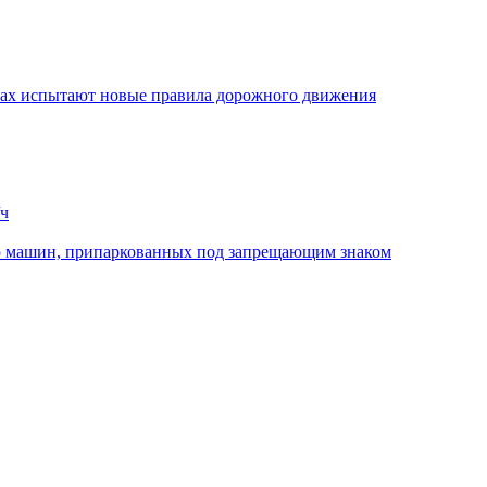
стах испытают новые правила дорожного движения
/ч
ю машин, припаркованных под запрещающим знаком