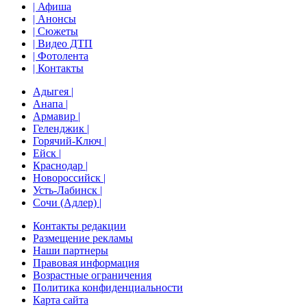
| Афиша
| Анонсы
| Сюжеты
| Видео ДТП
| Фотолента
| Контакты
Адыгея |
Анапа |
Армавир |
Геленджик |
Горячий-Ключ |
Ейск |
Краснодар |
Новороссийск |
Усть-Лабинск |
Сочи (Адлер) |
Контакты редакции
Размещение рекламы
Наши партнеры
Правовая информация
Возрастные ограничения
Политика конфиденциальности
Карта сайта