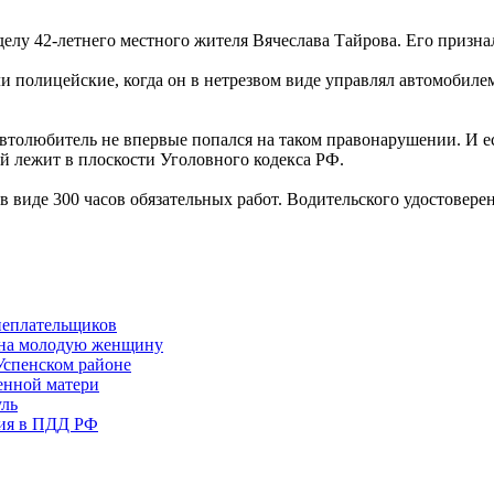
елу 42-летнего местного жителя Вячеслава Тайрова. Его призна
ли полицейские, когда он в нетрезвом виде управлял автомобиле
втолюбитель не впервые попался на таком правонарушении. И ес
чай лежит в плоскости Уголовного кодекса РФ.
виде 300 часов обязательных работ. Водительского удостоверен
неплательщиков
 на молодую женщину
Успенском районе
енной матери
уль
ния в ПДД РФ