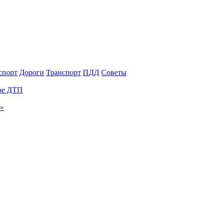
спорт
Дороги
Транспорт
ПДД
Советы
ное ДТП
и»