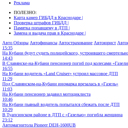
Реклама
ПОЛЕЗНО:
Карта камер ГИБДД в Краснодаре |
Проверка штрафов ГИБДД |
Памятка попавшему в ДТП |
Замена и выдача прав в Краснодаре |
Авто Обзоры
Автофинансы
Автострахование
Автоюрист
Авто
15:35
На Кубани будут судить полицейского, устроившего смертель
14:43
В Славянске-на-Кубани пенсионер погиб под колесами «Газел
16:55
На Кубани водитель «Land Cruiser» устроил массовое ДТП
11:29
Под Славянском-на-Кубани иномарка врезалась в «Газель»
11:03
На Кубани пенсионер задавил мотоциклиста
10:46
На Кубани пьяный водитель попытался сбежать после ДТП
10:29
В Туапсинском районе в ДТП с «Газелью» погибла женщина
23:12
Автомагнитола Pioneer DEH-1600UB