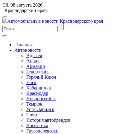
Сб, 08 августа 2026
| Краснодарский край
| Главная
Автоновости
Адыгея
Анапа
Армавир
Геленджик
Горячий Ключ
Ейск
Кабардинка
Краснодар
Новороссийск
Темрюк
Усть-Лабинск
Сочи
История автобрендов
Логистика
Грузоперевозки