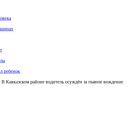
ловека
ашинах
т
ьцы
ал ребенок
 В Кавказском районе водитель осуждён за пьяное вождение