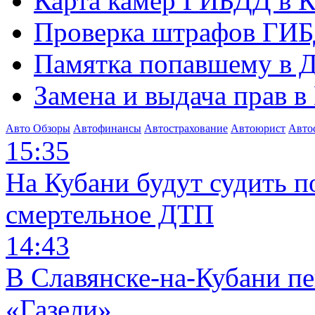
Карта камер ГИБДД в К
Проверка штрафов ГИБ
Памятка попавшему в Д
Замена и выдача прав в
Авто Обзоры
Автофинансы
Автострахование
Автоюрист
Авто
15:35
На Кубани будут судить п
смертельное ДТП
14:43
В Славянске-на-Кубани п
«Газели»