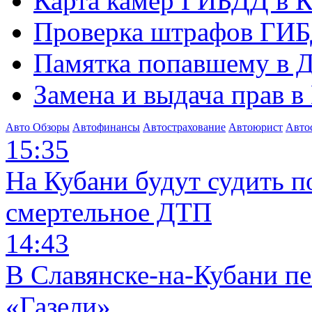
Карта камер ГИБДД в К
Проверка штрафов ГИБ
Памятка попавшему в Д
Замена и выдача прав в
Авто Обзоры
Автофинансы
Автострахование
Автоюрист
Авто
15:35
На Кубани будут судить п
смертельное ДТП
14:43
В Славянске-на-Кубани п
«Газели»