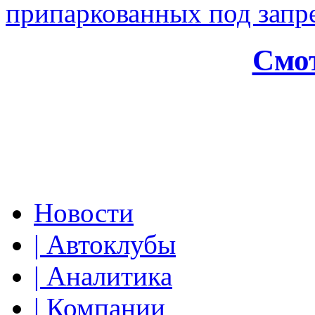
припаркованных под зап
Смот
Новости
| Автоклубы
| Аналитика
| Компании