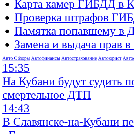
Карта камер ГИБДД в К
Проверка штрафов ГИБ
Памятка попавшему в Д
Замена и выдача прав в
Авто Обзоры
Автофинансы
Автострахование
Автоюрист
Авто
15:35
На Кубани будут судить п
смертельное ДТП
14:43
В Славянске-на-Кубани п