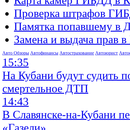
Карта камер ГИБДД в К
Проверка штрафов ГИБ
Памятка попавшему в Д
Замена и выдача прав в
Авто Обзоры
Автофинансы
Автострахование
Автоюрист
Авто
15:35
На Кубани будут судить п
смертельное ДТП
14:43
В Славянске-на-Кубани п
«Газели»