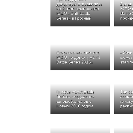
дрифтеры отправились
2 эта
на 2 этап чемпионата
ЮФО п
ЮФО «Drift Battle
Battle
Series» в Грозный
пройд
Открытие чемпионата
«Сочи
ЮФО по дрифту «Drift
может
Battle Series 2016»
этап 
Пилоты «Drift Battle
Три с
Series» поздравили
элект
автомобилистов с
каник
Новым 2016 годом
распи