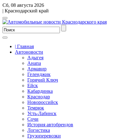
Сб, 08 августа 2026
| Краснодарский край
| Главная
Автоновости
Адыгея
Анапа
Армавир
Геленджик
Горячий Ключ
Ейск
Кабардинка
Краснодар
Новороссийск
Темрюк
Усть-Лабинск
Сочи
История автобрендов
Логистика
Грузоперевозки