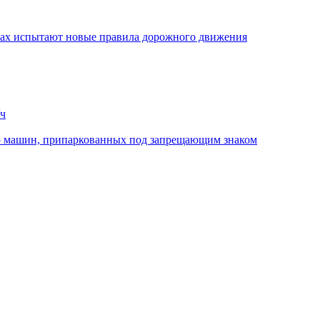
стах испытают новые правила дорожного движения
/ч
ю машин, припаркованных под запрещающим знаком