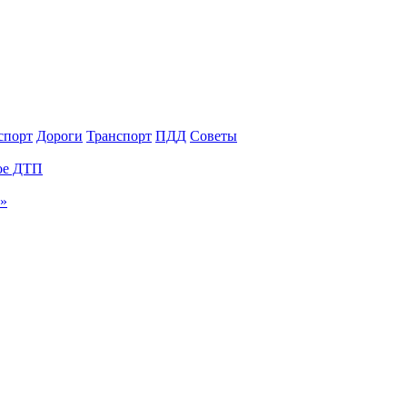
спорт
Дороги
Транспорт
ПДД
Советы
ное ДТП
и»