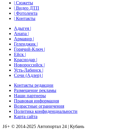
| Сюжеты
| Видео ДТП
| Фотолента
| Контакты
Адыгея |
Анапа |
Армавир |
Геленджик |
Горячий-Ключ |
Ейск |
Краснодар |
Новороссийск |
Усть-Лабинск |
Сочи (Адлер) |
Контакты редакции
Размещение рекламы
Наши партнеры
Правовая информация
Возрастные ограничения
Политика конфиденциальности
Карта сайта
16+
© 2014-2025 Автопортал 24 | Кубань