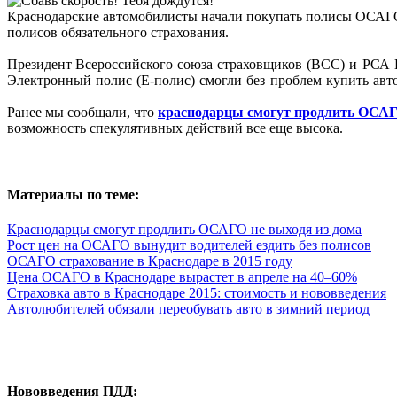
Краснодарские автомобилисты начали покупать полисы ОСАГО че
полисов обязательного страхования.
Президент
Всероссийского союза страховщиков (ВСС) и РСА 
Электронный полис
(Е-полис) смогли без проблем купить ав
Ранее мы сообщали, что
краснодарцы смогут продлить ОСАГ
возможность спекулятивных действий все еще высока.
Материалы по теме:
Краснодарцы смогут продлить ОСАГО не выходя из дома
Рост цен на ОСАГО вынудит водителей ездить без полисов
ОСАГО страхование в Краснодаре в 2015 году
Цена ОСАГО в Краснодаре вырастет в апреле на 40–60%
Страховка авто в Краснодаре 2015: стоимость и нововведения
Автолюбителей обязали переобувать авто в зимний период
Нововведения ПДД: