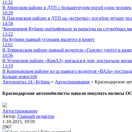
11:32
В Абинском районе в ДТП с большегрузом погиб один человек
10:29
В Павловском районе в ДТП на «встречке» погибли четыре че
14:58
Чиновников Кубани оштрафовали за разъезды на служебных м
13:22
На Кубани пьяный угонщик вылетел в кювет
12:01
В Темрюкском районе пьяный водитель «Газели» улетел в кюве
10:56
В Успенском районе «КамАЗ» врезался в дом, пострадали жил
13:19
В Кореновском районе из-за пьяного водителя «ВАЗа» пострад
Больше новостей
Автопортал 24 | Кубань
»
Автострахование
» Краснодарские ав
Краснодарские автомобилисты начали покупать полисы ОС
Автострахование
Автор:
Главный редактор
1-10-2015, 19:59
2967