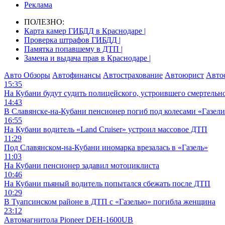
Реклама
ПОЛЕЗНО:
Карта камер ГИБДД в Краснодаре |
Проверка штрафов ГИБДД |
Памятка попавшему в ДТП |
Замена и выдача прав в Краснодаре |
Авто Обзоры
Автофинансы
Автострахование
Автоюрист
Авто
15:35
На Кубани будут судить полицейского, устроившего смертель
14:43
В Славянске-на-Кубани пенсионер погиб под колесами «Газел
16:55
На Кубани водитель «Land Cruiser» устроил массовое ДТП
11:29
Под Славянском-на-Кубани иномарка врезалась в «Газель»
11:03
На Кубани пенсионер задавил мотоциклиста
10:46
На Кубани пьяный водитель попытался сбежать после ДТП
10:29
В Туапсинском районе в ДТП с «Газелью» погибла женщина
23:12
Автомагнитола Pioneer DEH-1600UB