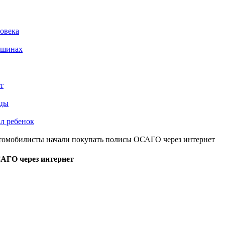
ловека
ашинах
т
ьцы
ал ребенок
томобилисты начали покупать полисы ОСАГО через интернет
АГО через интернет