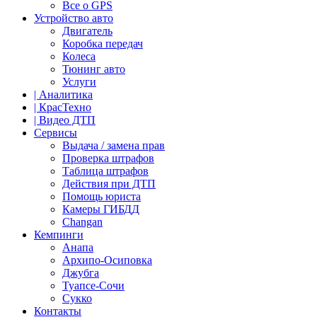
Все о GPS
Устройство авто
Двигатель
Коробка передач
Колеса
Тюнинг авто
Услуги
| Аналитика
| КрасТехно
| Видео ДТП
Сервисы
Выдача / замена прав
Проверка штрафов
Таблица штрафов
Действия при ДТП
Помощь юриста
Камеры ГИБДД
Сhangan
Кемпинги
Анапа
Архипо-Осиповка
Джубга
Туапсе-Сочи
Сукко
Контакты