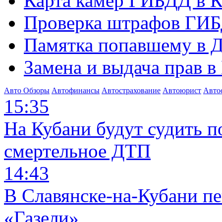
Карта камер ГИБДД в К
Проверка штрафов ГИБ
Памятка попавшему в Д
Замена и выдача прав в
Авто Обзоры
Автофинансы
Автострахование
Автоюрист
Авто
15:35
На Кубани будут судить п
смертельное ДТП
14:43
В Славянске-на-Кубани п
«Газели»