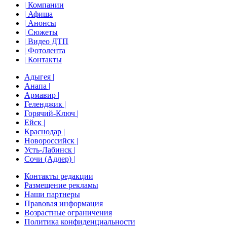
| Компании
| Афиша
| Анонсы
| Сюжеты
| Видео ДТП
| Фотолента
| Контакты
Адыгея |
Анапа |
Армавир |
Геленджик |
Горячий-Ключ |
Ейск |
Краснодар |
Новороссийск |
Усть-Лабинск |
Сочи (Адлер) |
Контакты редакции
Размещение рекламы
Наши партнеры
Правовая информация
Возрастные ограничения
Политика конфиденциальности