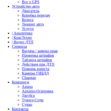
Все о GPS
Устройство авто
Двигатель
Коробка передач
Колеса
Тюнинг авто
Услуги
| Аналитика
| КрасТехно
| Видео ДТП
Сервисы
Выдача / замена прав
Проверка штрафов
Таблица штрафов
Действия при ДТП
Помощь юриста
Камеры ГИБДД
Сhangan
Кемпинги
Анапа
Архипо-Осиповка
Джубга
Туапсе-Сочи
Сукко
Контакты