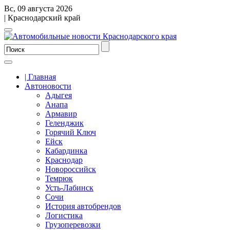
Вс, 09 августа 2026
| Краснодарский край
| Главная
Автоновости
Адыгея
Анапа
Армавир
Геленджик
Горячий Ключ
Ейск
Кабардинка
Краснодар
Новороссийск
Темрюк
Усть-Лабинск
Сочи
История автобрендов
Логистика
Грузоперевозки