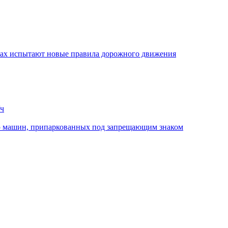
стах испытают новые правила дорожного движения
/ч
ю машин, припаркованных под запрещающим знаком