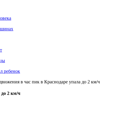
ловека
ашинах
т
ьцы
ал ребенок
 движения в час пик в Краснодаре упала до 2 км/ч
 до 2 км/ч