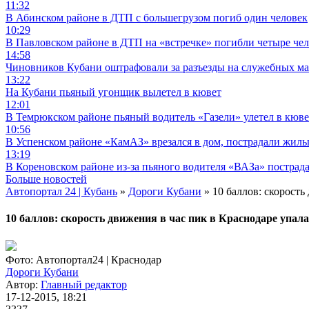
11:32
В Абинском районе в ДТП с большегрузом погиб один человек
10:29
В Павловском районе в ДТП на «встречке» погибли четыре че
14:58
Чиновников Кубани оштрафовали за разъезды на служебных м
13:22
На Кубани пьяный угонщик вылетел в кювет
12:01
В Темрюкском районе пьяный водитель «Газели» улетел в кюве
10:56
В Успенском районе «КамАЗ» врезался в дом, пострадали жил
13:19
В Кореновском районе из-за пьяного водителя «ВАЗа» пострад
Больше новостей
Автопортал 24 | Кубань
»
Дороги Кубани
» 10 баллов: скорость
10 баллов: скорость движения в час пик в Краснодаре упала
Фото: Автопортал24 | Краснодар
Дороги Кубани
Автор:
Главный редактор
17-12-2015, 18:21