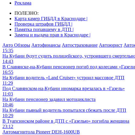
Реклама
ПОЛЕЗНО:
Карта камер ГИБДД в Краснодаре |
Проверка штрафов ГИБДД |
Памятка попавшему в ДТП |
Замена и выдача прав в Краснодаре |
Авто Обзоры
Автофинансы
Автострахование
Автоюрист
Авто
15:35
На Кубани будут судить полицейского, устроившего смертель
14:43
В Славянске-на-Кубани пенсионер погиб под колесами «Газел
16:55
На Кубани водитель «Land Cruiser» устроил массовое ДТП
11:29
Под Славянском-на-Кубани иномарка врезалась в «Газель»
11:03
На Кубани пенсионер задавил мотоциклиста
10:46
На Кубани пьяный водитель попытался сбежать после ДТП
10:29
В Туапсинском районе в ДТП с «Газелью» погибла женщина
23:12
Автомагнитола Pioneer DEH-1600UB