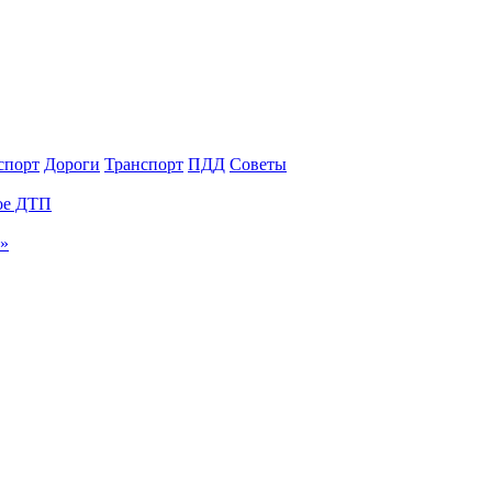
спорт
Дороги
Транспорт
ПДД
Советы
ное ДТП
и»