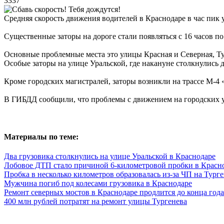
3337
Средняя скорость движения водителей в Краснодаре в час пик 
Существенные заторы на дороге стали появляться с 16 часов п
Основные проблемные места это улицы Красная и Северная, Тур
Особые заторы на улице Уральской, где накануне столкнулись 
Кроме городских магистралей, заторы возникли на трассе М-4
В ГИБДД сообщили, что проблемы с движением на городских у
Материалы по теме:
Два грузовика столкнулись на улице Уральской в Краснодаре
Лобовое ДТП стало причиной 6-километровой пробки в Красн
Пробка в несколько километров образовалась из-за ЧП на Тург
Мужчина погиб под колесами грузовика в Краснодаре
Ремонт северных мостов в Краснодаре продлится до конца года
400 млн рублей потратят на ремонт улицы Тургенева