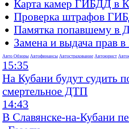
Карта камер ГИБДД в К
Проверка штрафов ГИБ
Памятка попавшему в Д
Замена и выдача прав в
Авто Обзоры
Автофинансы
Автострахование
Автоюрист
Авто
15:35
На Кубани будут судить п
смертельное ДТП
14:43
В Славянске-на-Кубани п