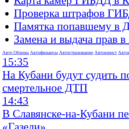
Карта камер ГИБДД в К
Проверка штрафов ГИБ
Памятка попавшему в Д
Замена и выдача прав в
Авто Обзоры
Автофинансы
Автострахование
Автоюрист
Авто
15:35
На Кубани будут судить п
смертельное ДТП
14:43
В Славянске-на-Кубани п
«Газели»