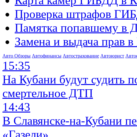
Карта камер ГИБДД в К
Проверка штрафов ГИБ
Памятка попавшему в Д
Замена и выдача прав в
Авто Обзоры
Автофинансы
Автострахование
Автоюрист
Авто
15:35
На Кубани будут судить п
смертельное ДТП
14:43
В Славянске-на-Кубани п
«Газели»