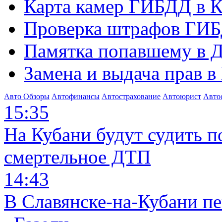
Карта камер ГИБДД в К
Проверка штрафов ГИБ
Памятка попавшему в Д
Замена и выдача прав в
Авто Обзоры
Автофинансы
Автострахование
Автоюрист
Авто
15:35
На Кубани будут судить п
смертельное ДТП
14:43
В Славянске-на-Кубани п