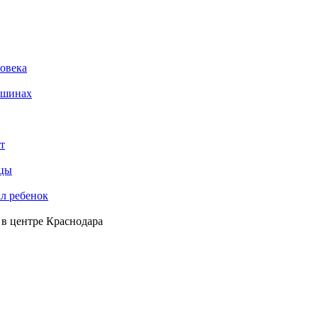
ловека
ашинах
т
ьцы
ал ребенок
 в центре Краснодара