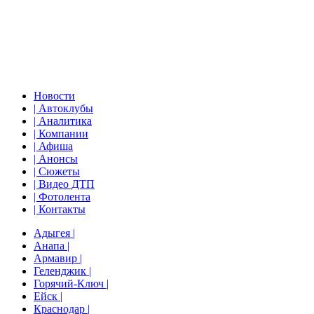
Новости
| Автоклубы
| Аналитика
| Компании
| Афиша
| Анонсы
| Сюжеты
| Видео ДТП
| Фотолента
| Контакты
Адыгея |
Анапа |
Армавир |
Геленджик |
Горячий-Ключ |
Ейск |
Краснодар |