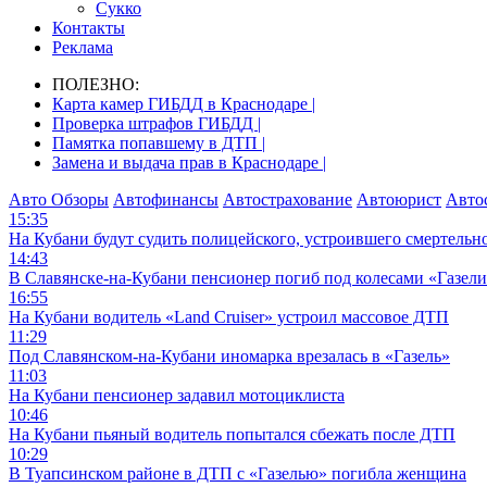
Сукко
Контакты
Реклама
ПОЛЕЗНО:
Карта камер ГИБДД в Краснодаре |
Проверка штрафов ГИБДД |
Памятка попавшему в ДТП |
Замена и выдача прав в Краснодаре |
Авто Обзоры
Автофинансы
Автострахование
Автоюрист
Авто
15:35
На Кубани будут судить полицейского, устроившего смертель
14:43
В Славянске-на-Кубани пенсионер погиб под колесами «Газел
16:55
На Кубани водитель «Land Cruiser» устроил массовое ДТП
11:29
Под Славянском-на-Кубани иномарка врезалась в «Газель»
11:03
На Кубани пенсионер задавил мотоциклиста
10:46
На Кубани пьяный водитель попытался сбежать после ДТП
10:29
В Туапсинском районе в ДТП с «Газелью» погибла женщина