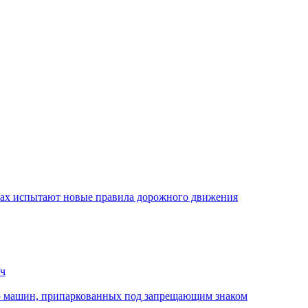
стах испытают новые правила дорожного движения
/ч
ю машин, припаркованных под запрещающим знаком