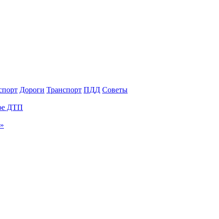
спорт
Дороги
Транспорт
ПДД
Советы
ное ДТП
и»