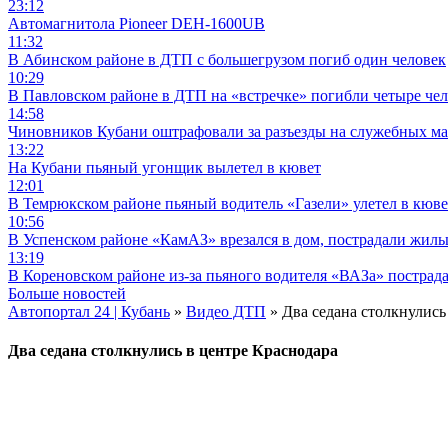
23:12
Автомагнитола Pioneer DEH-1600UB
11:32
В Абинском районе в ДТП с большегрузом погиб один человек
10:29
В Павловском районе в ДТП на «встречке» погибли четыре че
14:58
Чиновников Кубани оштрафовали за разъезды на служебных м
13:22
На Кубани пьяный угонщик вылетел в кювет
12:01
В Темрюкском районе пьяный водитель «Газели» улетел в кюве
10:56
В Успенском районе «КамАЗ» врезался в дом, пострадали жил
13:19
В Кореновском районе из-за пьяного водителя «ВАЗа» пострад
Больше новостей
Автопортал 24 | Кубань
»
Видео ДТП
» Два седана столкнулись
Два седана столкнулись в центре Краснодара