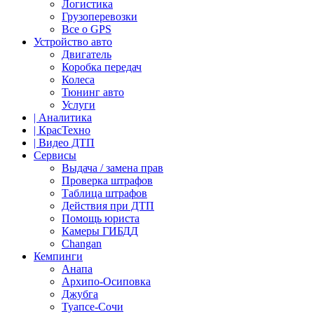
Логистика
Грузоперевозки
Все о GPS
Устройство авто
Двигатель
Коробка передач
Колеса
Тюнинг авто
Услуги
| Аналитика
| КрасТехно
| Видео ДТП
Сервисы
Выдача / замена прав
Проверка штрафов
Таблица штрафов
Действия при ДТП
Помощь юриста
Камеры ГИБДД
Сhangan
Кемпинги
Анапа
Архипо-Осиповка
Джубга
Туапсе-Сочи