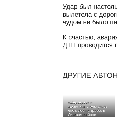
Удар был настоль
вылетела с дорог
чудом не было пи
К счастью, авари
ДТП проводится 
ДРУГИЕ АВТО
«Мерседес» и
«девятка» столкнулись
лоб в лоб на трассе в
Динском районе