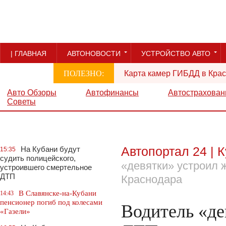
| ГЛАВНАЯ
АВТОНОВОСТИ
УСТРОЙСТВО АВТО
ПОЛЕЗНО:
Карта камер ГИБДД в Крас
РЕКЛАМА
Авто Обзоры
Автофинансы
Автострахован
Советы
Автопортал 24 | 
На Кубани будут
15:35
судить полицейского,
«девятки» устроил 
устроившего смертельное
ДТП
Краснодара
В Славянске-на-Кубани
14:43
пенсионер погиб под колесами
Водитель «де
«Газели»