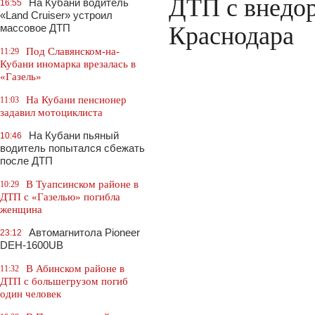
ДТП с внедо
На Кубани водитель
16:55
«Land Cruiser» устроил
массовое ДТП
Краснодара
Под Славянском-на-
11:29
Кубани иномарка врезалась в
«Газель»
На Кубани пенсионер
11:03
задавил мотоциклиста
На Кубани пьяный
10:46
водитель попытался сбежать
после ДТП
В Туапсинском районе в
10:29
ДТП с «Газелью» погибла
женщина
Автомагнитола Pioneer
23:12
DEH-1600UB
В Абинском районе в
11:32
ДТП с большегрузом погиб
один человек