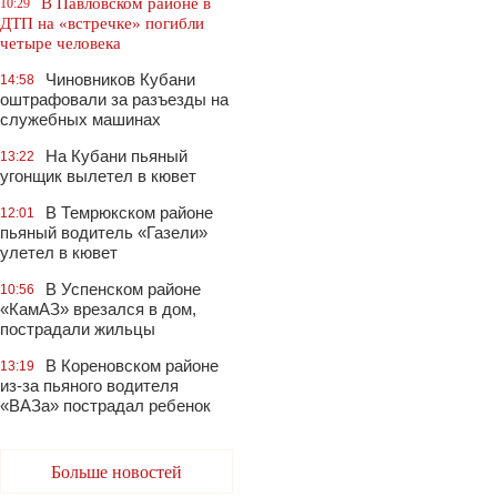
В Павловском районе в
10:29
ДТП на «встречке» погибли
четыре человека
Чиновников Кубани
14:58
оштрафовали за разъезды на
служебных машинах
На Кубани пьяный
13:22
угонщик вылетел в кювет
В Темрюкском районе
12:01
пьяный водитель «Газели»
улетел в кювет
В Успенском районе
10:56
«КамАЗ» врезался в дом,
пострадали жильцы
В Кореновском районе
13:19
из-за пьяного водителя
«ВАЗа» пострадал ребенок
Больше новостей