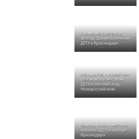
Иномарка влетела в
фасад здания в ночном
ДТП в Краснодаре
Маршрутка и «девятка»
разбились в жестком
ДТП в поселке под
Новороссийском
Камеры сняли жесткое
лобовое ДТП в центре
Краснодара