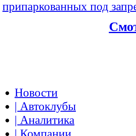
припаркованных под зап
Смот
Новости
| Автоклубы
| Аналитика
| Компании