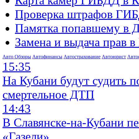
Карта камер ГИБДД в К
Проверка штрафов ГИБ
Памятка попавшему в Д
Замена и выдача прав в
Авто Обзоры
Автофинансы
Автострахование
Автоюрист
Авто
15:35
На Кубани будут судить п
смертельное ДТП
14:43
В Славянске-на-Кубани п
«Газели»