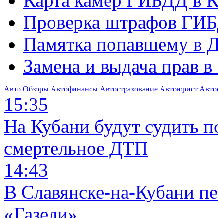
Карта камер ГИБДД в К
Проверка штрафов ГИБ
Памятка попавшему в Д
Замена и выдача прав в
Авто Обзоры
Автофинансы
Автострахование
Автоюрист
Авто
15:35
На Кубани будут судить п
смертельное ДТП
14:43
В Славянске-на-Кубани п
«Газели»