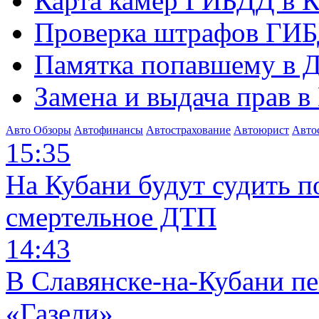
Карта камер ГИБДД в К
Проверка штрафов ГИБ
Памятка попавшему в Д
Замена и выдача прав в
Авто Обзоры
Автофинансы
Автострахование
Автоюрист
Авто
15:35
На Кубани будут судить п
смертельное ДТП
14:43
В Славянске-на-Кубани п
«Газели»