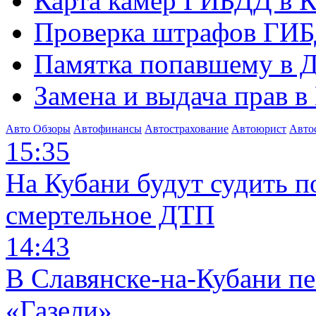
Карта камер ГИБДД в К
Проверка штрафов ГИБ
Памятка попавшему в Д
Замена и выдача прав в
Авто Обзоры
Автофинансы
Автострахование
Автоюрист
Авто
15:35
На Кубани будут судить п
смертельное ДТП
14:43
В Славянске-на-Кубани п
«Газели»