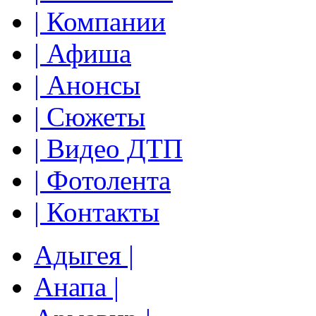
| Компании
| Афиша
| Анонсы
| Сюжеты
| Видео ДТП
| Фотолента
| Контакты
Адыгея |
Анапа |