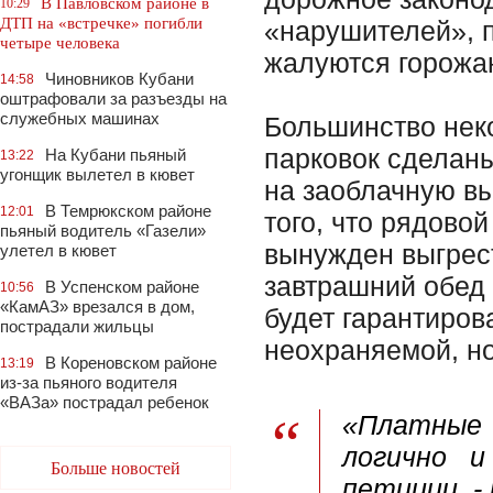
В Павловском районе в
10:29
ДТП на «встречке» погибли
«нарушителей», 
четыре человека
жалуются горожан
Чиновников Кубани
14:58
оштрафовали за разъезды на
служебных машинах
Большинство нек
парковок сделан
На Кубани пьяный
13:22
угонщик вылетел в кювет
на заоблачную вы
В Темрюкском районе
12:01
того, что рядово
пьяный водитель «Газели»
вынужден выгрест
улетел в кювет
завтрашний обед 
В Успенском районе
10:56
«КамАЗ» врезался в дом,
будет гарантиров
пострадали жильцы
неохраняемой, но
В Кореновском районе
13:19
из-за пьяного водителя
«ВАЗа» пострадал ребенок
«Платные 
логично 
Больше новостей
петиции, - 