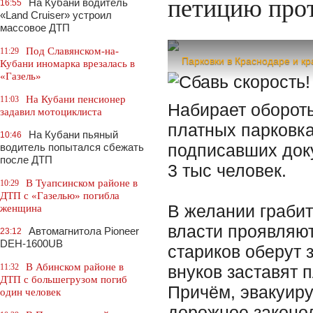
петицию прот
На Кубани водитель
16:55
«Land Cruiser» устроил
массовое ДТП
Под Славянском-на-
11:29
Парковки в Краснодаре и кр
Кубани иномарка врезалась в
«Газель»
На Кубани пенсионер
11:03
Набирает обороты
задавил мотоциклиста
платных парковка
На Кубани пьяный
10:46
подписавших доку
водитель попытался сбежать
после ДТП
3 тыс человек.
В Туапсинском районе в
10:29
ДТП с «Газелью» погибла
В желании грабит
женщина
власти проявляю
Автомагнитола Pioneer
23:12
DEH-1600UB
стариков оберут з
В Абинском районе в
11:32
внуков заставят 
ДТП с большегрузом погиб
Причём, эвакуир
один человек
дорожное законод