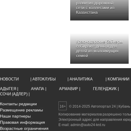
развития дорожной
сети с коллегами из
Казахстана
Краснодарские байкеры
собирают деньги для
детей из малоимущих
семей
НОВОСТИ
| АВТОКЛУБЫ
| АНАЛИТИКА
| КОМПАНИИ
АДЫГЕЯ |
АНАПА |
АРМАВИР |
ГЕЛЕНДЖИК |
СОЧИ (АДЛЕР) |
Контакты редакции
16+
© 2014-2025 Автопортал 24 | Кубань
Размещение рекламы
Копирование материалов разрешено только
Наши партнеры
Электронный адрес для направления юриди
Правовая информация
E-mail: admin@auto24-krd.ru
Возрастные ограничения